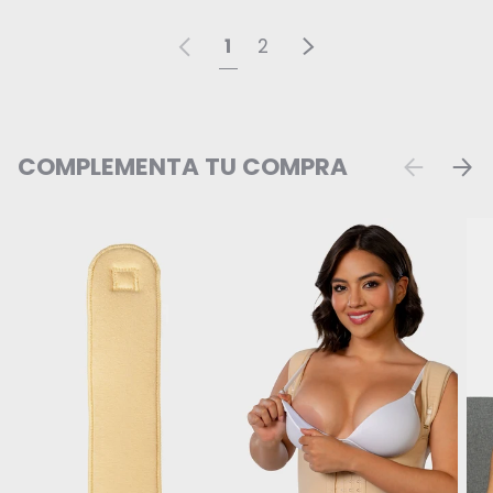
Anterior
Siguiente
1
2
COMPLEMENTA TU COMPRA
ANTERIOR
SIGU