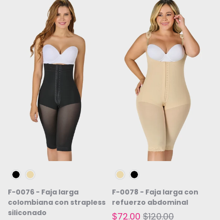
Negro
Beige
Beige
Negro
F-0076 - Faja larga
F-0078 - Faja larga con
colombiana con strapless
refuerzo abdominal
siliconado
$72.00
$120.00