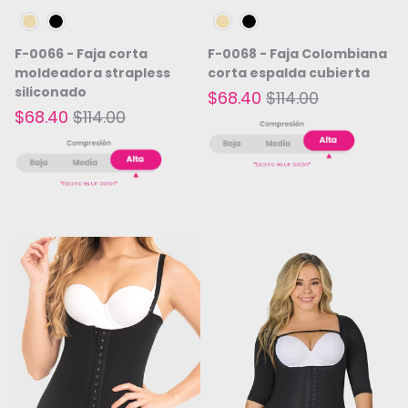
Beige
Negro
Beige
Negro
F-0066 - Faja corta
F-0068 - Faja Colombiana
moldeadora strapless
corta espalda cubierta
siliconado
$68.40
$114.00
$68.40
$114.00