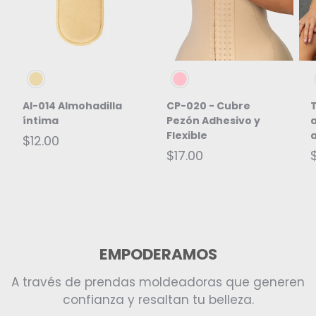
Beige
Rosa
AI-014 Almohadilla
CP-020 - Cubre
T
íntima
Pezón Adhesivo y
Flexible
$12.00
$17.00
EMPODERAMOS
A través de prendas moldeadoras que generen
confianza y resaltan tu belleza.