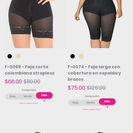
Negro
Beige
Negro
Beige
F-0069 - Faja corta
F-0074 - Faja larga con
colombiana strapless
cobertura en espalda y
brazos
$66.00
$110.00
$75.00
$125.00