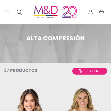
IR AL CONTENIDO
Buscar
Car
MENÚ
ALTA COMPRESIÓN
37 PRODUCTOS
FILTRO