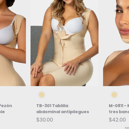
IONES
ELEGIR OPCIONES
ELEG
Beige
Beige
Pezón
TB-301 Tablilla
M-0811 -
ble
abdominal antipliegues
tres ban
$30.00
$42.00