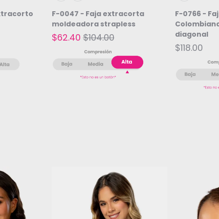
Beige
Negro
Beige
xtracorto
F-0047 - Faja extracorta
F-0766 - Fa
moldeadora strapless
Colombiana
diagonal
$62.40
$104.00
$118.00