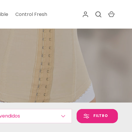
Buscar
Carrito
ible
Control Fresh
r por
FILTRO