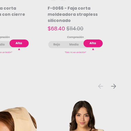
Beige
Negro
ja corta
F-0066 - Faja corta
 con cierre
moldeadora strapless
siliconado
$68.40
$114.00
ANTERIOR
SIGUIEN