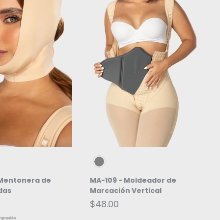
IR OPCIONES
ELEGIR OPCIONES
Gris/negro
 Mentonera de
MA-109 - Moldeador de
E
das
Marcación Vertical
d
$48.00
$