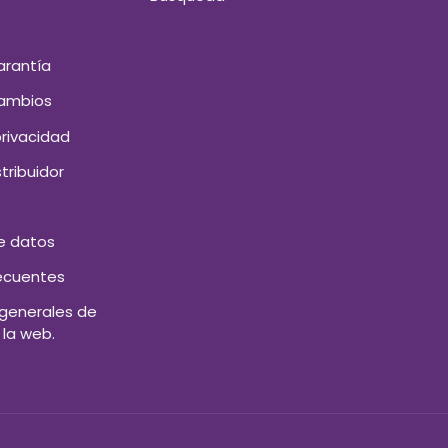
arantía
Cambios
privacidad
stribuidor
e datos
ecuentes
generales de
 la web.