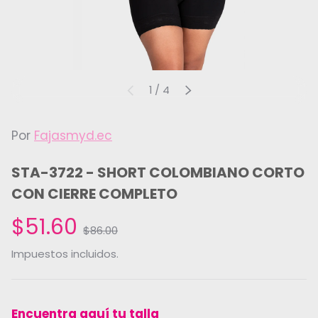
de
1
/
4
ANTERIOR
SIGUIENTE
Por
Fajasmyd.ec
STA-3722 - SHORT COLOMBIANO CORTO
CON CIERRE COMPLETO
$51.60
$86.00
Impuestos incluidos.
Encuentra aquí tu talla