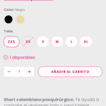
Color:
Negro
NEGRO
BEIGE
Talla
2XS
XS
S
M
L
XL
1 disponibles
Cant.
AÑADIR AL CARRITO
DISMINUIR CANTIDAD
AUMENTAR LA CANTIDAD
Short colombiano
posquirúrgico:
Te ayuda a
controlar el abdomen bajo y zona lumbar.