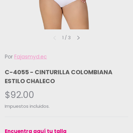
de
1
/
3
ANTERIOR
SIGUIENTE
Por
Fajasmyd.ec
C-4055 - CINTURILLA COLOMBIANA
ESTILO CHALECO
$92.00
Impuestos incluidos.
Encuentra aquí tu talla