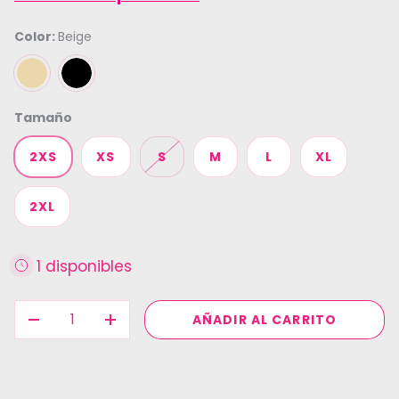
Color:
Beige
BEIGE
NEGRO
Tamaño
2XS
XS
S
M
L
XL
2XL
1 disponibles
Cant.
AÑADIR AL CARRITO
DISMINUIR CANTIDAD
AUMENTAR LA CANTIDAD