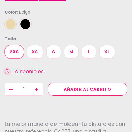
Color:
Beige
BEIGE
NEGRO
Talla
2XS
XS
S
M
L
XL
1 disponibles
Cant.
AÑADIR AL CARRITO
DISMINUIR CANTIDAD
AUMENTAR LA CANTIDAD
La mejor manera de moldear tu cintura es con
nuestra referencia C4057: una cinturilla