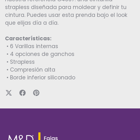
strapless diseñada para moldear y definir tu
cintura. Puedes usar esta prenda bajo el look
que elijas día a día.
Características:
• 6 Varillas internas
• 4 opciones de ganchos
• Strapless
• Compresión alta
•
Borde inferior siliconado