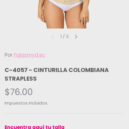
de
1
/
3
ANTERIOR
SIGUIENTE
Por
Fajasmyd.ec
C-4057 - CINTURILLA COLOMBIANA
STRAPLESS
$76.00
Impuestos incluidos.
Encuentra aquí tu talla